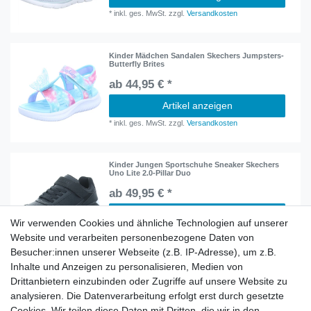
*
inkl. ges. MwSt.
zzgl.
Versandkosten
Kinder Mädchen Sandalen Skechers Jumpsters-
Butterfly Brites
ab 44,95 € *
Artikel anzeigen
*
inkl. ges. MwSt.
zzgl.
Versandkosten
Kinder Jungen Sportschuhe Sneaker Skechers
Uno Lite 2.0-Pillar Duo
ab 49,95 € *
Artikel anzeigen
Wir verwenden Cookies und ähnliche Technologien auf unserer
*
inkl. ges. MwSt.
zzgl.
Versandkosten
Website und verarbeiten personenbezogene Daten von
Besucher:innen unserer Webseite (z.B. IP-Adresse), um z.B.
Inhalte und Anzeigen zu personalisieren, Medien von
Herren Schnürhalbschuhe Skechers Slade Ultra-
Drittanbietern einzubinden oder Zugriffe auf unsere Website zu
Mercer 211069 BLU
analysieren. Die Datenverarbeitung erfolgt erst durch gesetzte
ab 79,95 € *
Cookies. Wir teilen diese Daten mit Dritten, die wir in den