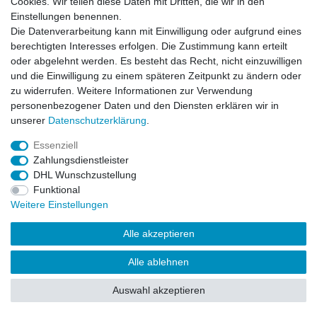
Cookies. Wir teilen diese Daten mit Dritten, die wir in den
*
inkl. ges. MwSt.
zzgl.
Versandkosten
Einstellungen benennen.
Die Datenverarbeitung kann mit Einwilligung oder aufgrund eines
berechtigten Interesses erfolgen. Die Zustimmung kann erteilt
Kinder Mädchen Zehensteg Idana
oder abgelehnt werden. Es besteht das Recht, nicht einzuwilligen
und die Einwilligung zu einem späteren Zeitpunkt zu ändern oder
34,95 € *
zu widerrufen. Weitere Informationen zur Verwendung
In den Warenkorb
personenbezogener Daten und den Diensten erklären wir in
*
inkl. ges. MwSt.
zzgl.
Versandkosten
unserer
Daten­schutz­erklärung
.
Essenziell
Zahlungsdienstleister
Kinder Jungen Sandalen Idana
DHL Wunschzustellung
ab 39,95 € *
Funktional
Weitere Einstellungen
Artikel anzeigen
*
inkl. ges. MwSt.
zzgl.
Versandkosten
Alle akzeptieren
Alle ablehnen
Auswahl akzeptieren