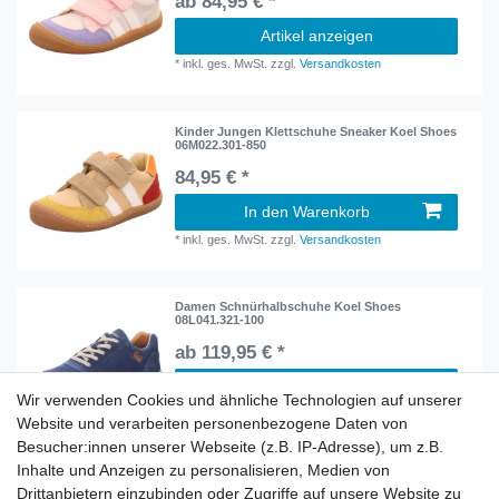
ab 84,95 € *
Artikel anzeigen
*
inkl. ges. MwSt.
zzgl.
Versandkosten
Kinder Jungen Klettschuhe Sneaker Koel Shoes
06M022.301-850
84,95 € *
In den Warenkorb
*
inkl. ges. MwSt.
zzgl.
Versandkosten
Damen Schnürhalbschuhe Koel Shoes
08L041.321-100
ab 119,95 € *
Artikel anzeigen
Wir verwenden Cookies und ähnliche Technologien auf unserer
*
inkl. ges. MwSt.
zzgl.
Versandkosten
Website und verarbeiten personenbezogene Daten von
Besucher:innen unserer Webseite (z.B. IP-Adresse), um z.B.
Inhalte und Anzeigen zu personalisieren, Medien von
Damen Schnürhalbschuhe Koel Shoes
Drittanbietern einzubinden oder Zugriffe auf unsere Website zu
08L041.101-801