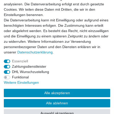
analysieren. Die Datenverarbeitung erfolgt erst durch gesetzte
ab 119,95 € *
Cookies. Wir teilen diese Daten mit Dritten, die wir in den
Artikel anzeigen
Einstellungen benennen.
Die Datenverarbeitung kann mit Einwilligung oder aufgrund eines
*
inkl. ges. MwSt.
zzgl.
Versandkosten
berechtigten Interesses erfolgen. Die Zustimmung kann erteilt
oder abgelehnt werden. Es besteht das Recht, nicht einzuwilligen
und die Einwilligung zu einem späteren Zeitpunkt zu ändern oder
Damen Schnürhalbschuhe Koel Shoes
25L024.301-850
zu widerrufen. Weitere Informationen zur Verwendung
ab 109,95 € *
personenbezogener Daten und den Diensten erklären wir in
unserer
Daten­schutz­erklärung
.
Artikel anzeigen
Essenziell
*
inkl. ges. MwSt.
zzgl.
Versandkosten
Zahlungsdienstleister
DHL Wunschzustellung
Damen Schnürhalbschuhe Koel Shoes
Funktional
25L024.301-410
Weitere Einstellungen
ab 109,95 € *
Alle akzeptieren
Artikel anzeigen
*
inkl. ges. MwSt.
zzgl.
Versandkosten
Alle ablehnen
Auswahl akzeptieren