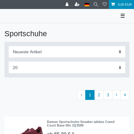
0,00 EUR
☰
Sportschuhe
1
2
3
Damen Sportschuhe Sneaker adidas Crand
Court Base 00s JQ3598