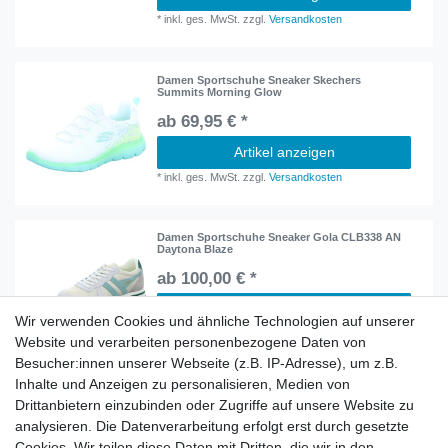
*
inkl. ges. MwSt.
zzgl.
Versandkosten
Damen Sportschuhe Sneaker Skechers
Summits Morning Glow
ab 69,95 € *
Artikel anzeigen
*
inkl. ges. MwSt.
zzgl.
Versandkosten
Damen Sportschuhe Sneaker Gola CLB338 AN
Daytona Blaze
ab 100,00 € *
Artikel anzeigen
Wir verwenden Cookies und ähnliche Technologien auf unserer
*
inkl. ges. MwSt.
zzgl.
Versandkosten
Website und verarbeiten personenbezogene Daten von
Besucher:innen unserer Webseite (z.B. IP-Adresse), um z.B.
Inhalte und Anzeigen zu personalisieren, Medien von
Damen Sportschuhe Sneaker Gola CLB571 KK
Drittanbietern einzubinden oder Zugriffe auf unsere Website zu
Hawk Suede 86
analysieren. Die Datenverarbeitung erfolgt erst durch gesetzte
ab 100,00 € *
Cookies. Wir teilen diese Daten mit Dritten, die wir in den