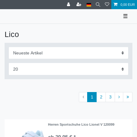
0,00 EUR
☰
Lico
1
2
3
Herren Sportschuhe Lico Lionel V 120099