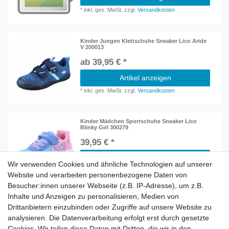
*
inkl. ges. MwSt.
zzgl.
Versandkosten
Kinder Jungen Klettschuhe Sneaker Lico Aride
V 200013
ab 39,95 € *
Artikel anzeigen
*
inkl. ges. MwSt.
zzgl.
Versandkosten
Kinder Mädchen Sportschuhe Sneaker Lico
Blinky Girl 300279
39,95 € *
In den Warenkorb
Wir verwenden Cookies und ähnliche Technologien auf unserer
*
inkl. ges. MwSt.
zzgl.
Versandkosten
Website und verarbeiten personenbezogene Daten von
Besucher:innen unserer Webseite (z.B. IP-Adresse), um z.B.
Inhalte und Anzeigen zu personalisieren, Medien von
Kinder Mädchen Sportschuhe Sneaker Lico
Drittanbietern einzubinden oder Zugriffe auf unsere Website zu
Florina 366129
analysieren. Die Datenverarbeitung erfolgt erst durch gesetzte
ab 29,95 € *
Cookies. Wir teilen diese Daten mit Dritten, die wir in den