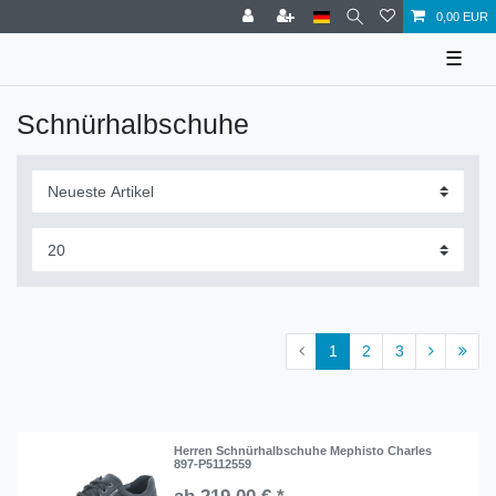
0,00 EUR
☰
Schnürhalbschuhe
1
2
3
Herren Schnürhalbschuhe Mephisto Charles
897-P5112559